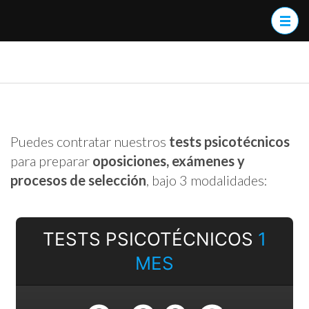
Saltar
al
contenido
(presiona
psicotest365
Tests Psicotécnicos
la
tecla
Intro)
Puedes contratar nuestros
tests psicotécnicos
para preparar
oposiciones, exámenes y
procesos de selección
, bajo 3 modalidades:
TESTS PSICOTÉCNICOS
1
MES