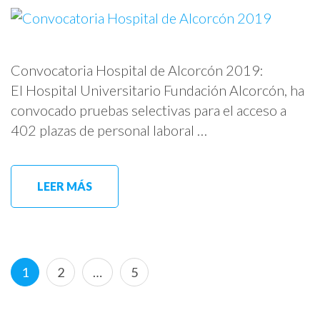
Convocatoria Hospital de Alcorcón 2019:
El Hospital Universitario Fundación Alcorcón, ha
convocado pruebas selectivas para el acceso a
402 plazas de personal laboral …
LEER MÁS
Paginación
Página
Página
Página
1
2
…
5
de
entradas