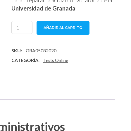
para preparar la actual convocatoria de la
Universidad de Granada
.
Tests
AÑADIR AL CARRITO
Auxiliares
Administrativos
Universidad
SKU:
GRA05082020
Granada
CATEGORÍA:
Tests Online
cantidad
ministrativos