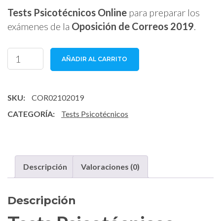
Tests Psicotécnicos Online
para preparar los
exámenes de la
Oposición de Correos 2019
.
Tests
AÑADIR AL CARRITO
Psicotécnicos
Correos
2019
SKU:
COR02102019
cantidad
CATEGORÍA:
Tests Psicotécnicos
Descripción
Valoraciones (0)
Descripción