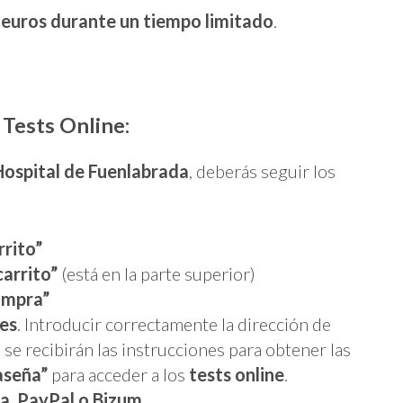
 euros durante un tiempo limitado
.
 Tests Online:
Hospital de Fuenlabrada
, deberás seguir los
rrito”
carrito”
(está en la parte superior)
ompra”
les
. Introducir correctamente la dirección de
 se recibirán las instrucciones para obtener las
aseña”
para acceder a los
tests online
.
a,
PayPal o Bizum.