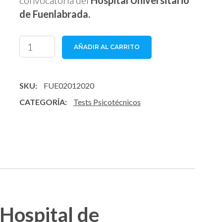
convocatoria del
Hospital Universitario
de Fuenlabrada.
Tests
AÑADIR AL CARRITO
Psicotécnicos
Hospital
de
SKU:
FUE02012020
Fuenlabrada
CATEGORÍA:
Tests Psicotécnicos
cantidad
 Hospital de