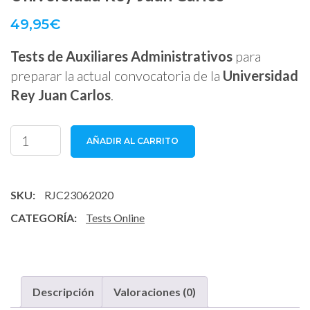
49,95
€
Tests de Auxiliares Administrativos
para
preparar la actual convocatoria de la
Universidad
Rey Juan Carlos
.
Tests
AÑADIR AL CARRITO
Auxiliares
Administrativos
Universidad
SKU:
RJC23062020
Rey
CATEGORÍA:
Tests Online
Juan
Carlos
cantidad
Descripción
Valoraciones (0)