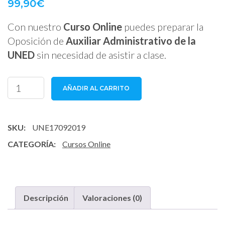
99,90
€
Con nuestro
Curso Online
puedes preparar la
Oposición de
Auxiliar Administrativo de la
UNED
sin necesidad de asistir a clase.
Curso
AÑADIR AL CARRITO
Online
Auxiliar
Administrativo
SKU:
UNE17092019
UNED
CATEGORÍA:
Cursos Online
cantidad
Descripción
Valoraciones (0)