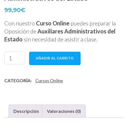
99,90
€
Con nuestro
Curso Online
puedes preparar la
Oposición de
Auxiliares Administrativos del
Estado
sin necesidad de asistir a clase.
Curso
AÑADIR AL CARRITO
Online
Auxiliares
Administrativos
CATEGORÍA:
Cursos Online
del
Estado
cantidad
Descripción
Valoraciones (0)