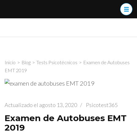
Saltar
al
contenido
(presiona
psicotest365
Tests Psicotécnicos
la
tecla
Intro)
Inicio
>
Blog
>
Tests Psicotécnicos
>
Examen de Autobuses
EMT 2019
Actualizado el
agosto 13, 2020
/
Psicotest365
Examen de Autobuses EMT
2019